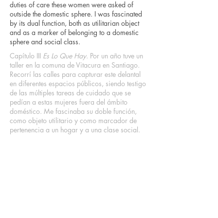
duties of care these women were asked of
outside the domestic sphere. I was fascinated
by its dual function, both as utilitarian object
and as a marker of belonging to a domestic
sphere and social class.
Capítulo III
Es Lo Que Hay
. Por un año tuve un
taller en la comuna de Vitacura en Santiago.
Recorrí las calles para capturar este delantal
en diferentes espacios públicos, siendo testigo
de las múltiples tareas de cuidado que se
pedían a estas mujeres fuera del ámbito
doméstico. Me fascinaba su doble función,
El delantal I, 2018
como objeto utilitario y como marcador de
pertenencia a un hogar y a una clase social.